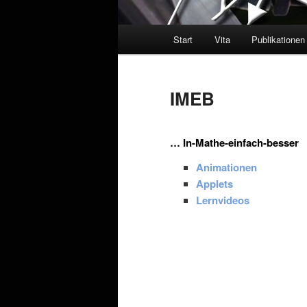
Hauptmenü
Start
Vita
Publikationen
IMEB
… In-Mathe-einfach-besser
Animationen
Applets
Lernvideos