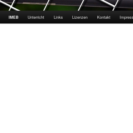
IMEB
Unterricht
Links
Lizenzen
Kontakt
Impres