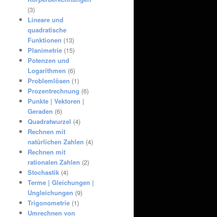
(3)
Lineare und
quadratische
Funktionen
(13)
Planimetrie
(15)
Potenzen und
Logarithmen
(6)
Problemlösen
(1)
Prozentrechnung
(6)
Punkte | Vektoren |
Geraden
(6)
Quadratwurzel
(4)
Rechnen mit
natürlichen Zahlen
(4)
Rechnen mit
rationalen Zahlen
(2)
Stochastik
(4)
Terme | Gleichungen |
Ungleichungen
(9)
Trigonometrie
(1)
Umrechnen von