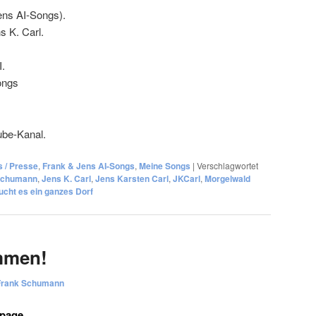
Jens AI-Songs).
 K. Carl.
I.
ongs
be-Kanal.
s / Presse
,
Frank & Jens AI-Songs
,
Meine Songs
|
Verschlagwortet
Schumann
,
Jens K. Carl
,
Jens Karsten Carl
,
JKCarl
,
Morgelwald
ucht es ein ganzes Dorf
ommen!
Frank Schumann
page.