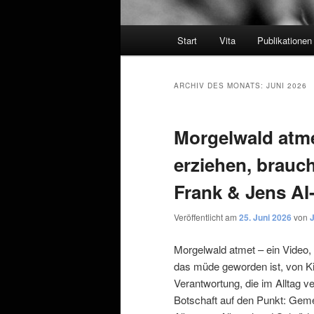
Hauptmenü
Start
Vita
Publikationen
ARCHIV DES MONATS:
JUNI 2026
Morgelwald atme
erziehen, brauch
Frank & Jens A
Veröffentlicht am
25. Juni 2026
von
J
Morgelwald atmet – ein Video, 
das müde geworden ist, von Kin
Verantwortung, die im Alltag v
Botschaft auf den Punkt: Gemei