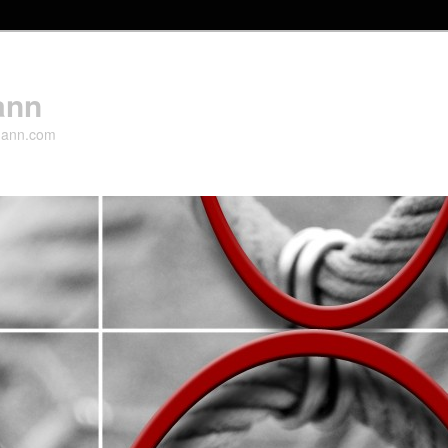
ann
mann.com