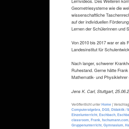
Lernvideos. Des Weiteren k
Geometriesysteme wie die wel
wissenschaftliche Taschenrech
auf der individuellen Förderu
Lernen der Schülerinnen und S
Von 2010 bis 2017 war er als 
Landesinstitut für Schulentwic
Nach langer, schwerer Krankhe
Ruhestand. Gerne hätte Frank n
Mathematik- und Physiklehrer 
Jens K. Carl, Stuttgart, 25.06.
Veröffentlicht unter
Home
|
Verschlag
Computeralgebra
,
DGS
,
Didaktik / 
Einzelunterricht
,
Eschbach
,
Eschba
classroom
,
Frank
,
fschumann.com
Gruppenunterricht
,
Gymnasium
,
Ha