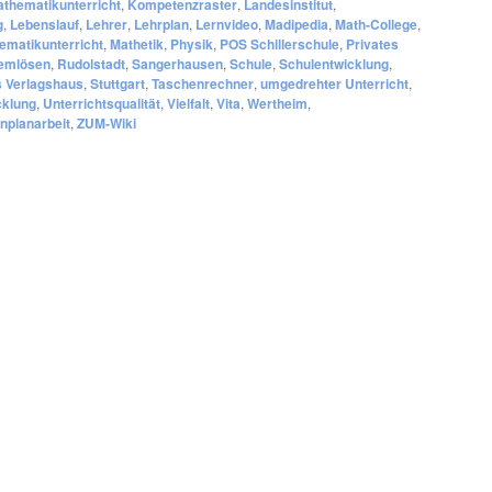
athematikunterricht
,
Kompetenzraster
,
Landesinstitut
,
g
,
Lebenslauf
,
Lehrer
,
Lehrplan
,
Lernvideo
,
Madipedia
,
Math-College
,
ematikunterricht
,
Mathetik
,
Physik
,
POS Schillerschule
,
Privates
emlösen
,
Rudolstadt
,
Sangerhausen
,
Schule
,
Schulentwicklung
,
 Verlagshaus
,
Stuttgart
,
Taschenrechner
,
umgedrehter Unterricht
,
cklung
,
Unterrichtsqualität
,
Vielfalt
,
Vita
,
Wertheim
,
planarbeit
,
ZUM-Wiki