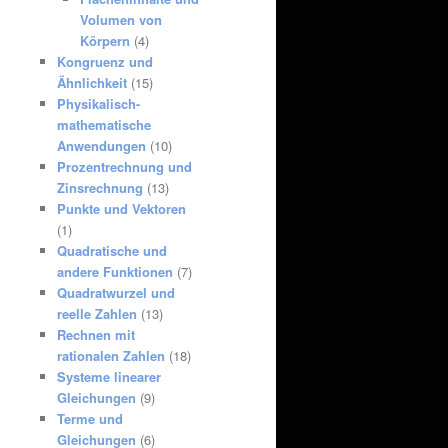
Volumen von
Körpern
(4)
Kongruenz und
Ähnlichkeit
(15)
Physikalisch-
mathematische
Anwendungen
(10)
Prozentrechnung und
Zinsrechnung
(13)
Punkte und Vektoren
(1)
Quadratische und
andere Funktionen
(7)
Quadratwurzel und
reelle Zahlen
(13)
Rechnen mit
rationalen Zahlen
(18)
Systeme linearer
Gleichungen
(9)
Terme und
Gleichungen
(6)