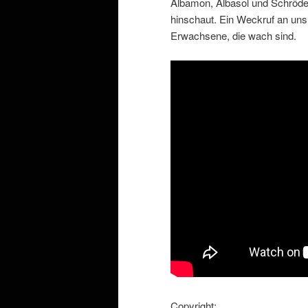
Albamon, Albasol und Schröder
hinschaut. Ein Weckruf an uns 
Erwachsene, die wach sind.
Copyright: