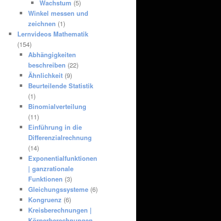
Wachstum
(5)
Winkel messen und
zeichnen
(1)
Lernvideos Mathematik
(154)
Abhängigkeiten
beschreiben
(22)
Ähnlichkeit
(9)
Beurteilende Statistik
(1)
Binomialverteilung
(11)
Einführung in die
Differenzialrechnung
(14)
Exponentialfunktionen
| ganzrationale
Funktionen
(3)
Gleichungssysteme
(6)
Kongruenz
(6)
Kreisberechnungen |
Körperberechnungen