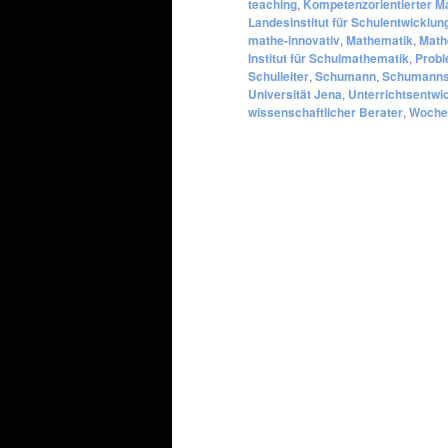
teaching
,
Kompetenzorientierter M
Landesinstitut für Schulentwicklun
mathe-innovativ
,
Mathematik
,
Math
Institut für Schulmathematik
,
Probl
Schulleiter
,
Schumann
,
Schumanns
Universität Jena
,
Unterrichtsentwi
wissenschaftlicher Berater
,
Wochen