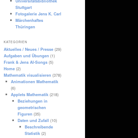
Universitätsbibliothek
Stuttgart
Fotogalerie Jens K. Carl
Märchenhaftes
Thüringen
KATEGORIEN
Aktuelles / Neues / Presse
(29)
Aufgaben und Übungen
(1)
Frank & Jens AI-Songs
(5)
Home
(2)
Mathematik visualisieren
(378)
Animationen Mathematik
(6)
Applets Mathematik
(218)
Beziehungen in
geometrischen
Figuren
(35)
Daten und Zufall
(10)
Beschreibende
Statistik
(2)