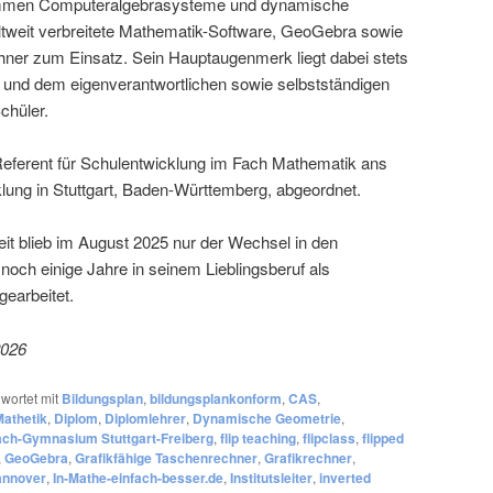
ommen Computeralgebrasysteme und dynamische
tweit verbreitete Mathematik-Software, GeoGebra sowie
ner zum Einsatz. Sein Hauptaugenmerk liegt dabei stets
ng und dem eigenverantwortlichen sowie selbstständigen
chüler.
Referent für Schulentwicklung im Fach Mathematik ans
klung in Stuttgart, Baden-Württemberg, abgeordnet.
it blieb im August 2025 nur der Wechsel in den
och einige Jahre in seinem Lieblingsberuf als
gearbeitet.
2026
wortet mit
Bildungsplan
,
bildungsplankonform
,
CAS
,
Mathetik
,
Diplom
,
Diplomlehrer
,
Dynamische Geometrie
,
ch-Gymnasium Stuttgart-Freiberg
,
flip teaching
,
flipclass
,
flipped
,
GeoGebra
,
Grafikfähige Taschenrechner
,
Grafikrechner
,
nnover
,
In-Mathe-einfach-besser.de
,
Institutsleiter
,
inverted