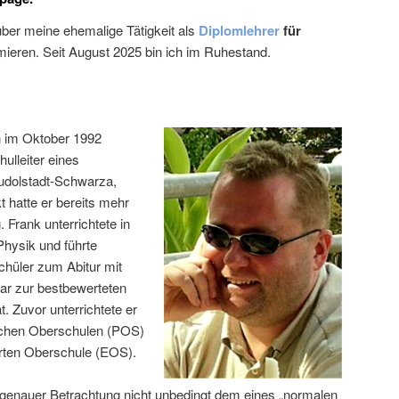
über meine ehemalige Tätigkeit als
Diplomlehrer
für
mieren. Seit August 2025 bin ich im Ruhestand.
 im Oktober 1992
ulleiter eines
udolstadt-Schwarza,
 hatte er bereits mehr
 Frank unterrichtete in
hysik und führte
chüler zum Abitur mit
ar zur bestbewerteten
t. Zuvor unterrichtete er
schen Oberschulen (POS)
erten Oberschule (EOS).
i genauer Betrachtung nicht unbedingt dem eines „normalen