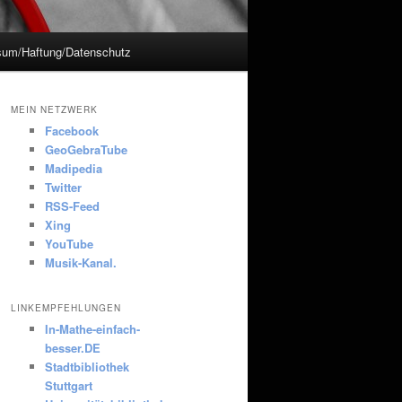
sum/Haftung/Datenschutz
MEIN NETZWERK
Facebook
GeoGebraTube
Madipedia
Twitter
RSS-Feed
Xing
YouTube
Musik-Kanal.
LINKEMPFEHLUNGEN
In-Mathe-einfach-
besser.DE
Stadtbibliothek
Stuttgart