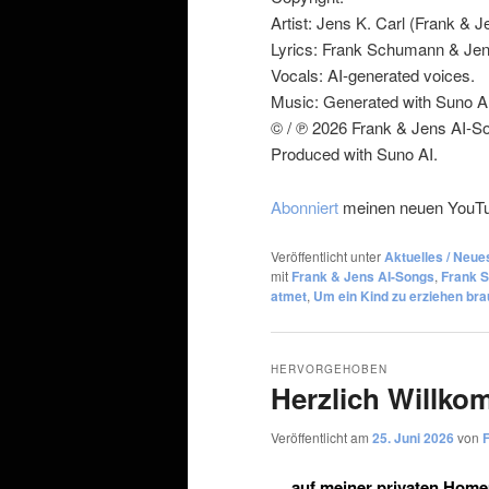
Artist: Jens K. Carl (Frank & 
Lyrics: Frank Schumann & Jens
Vocals: AI‑generated voices.
Music: Generated with Suno A
© / ℗ 2026 Frank & Jens AI-S
Produced with Suno AI.
Abonniert
meinen neuen YouTu
Veröffentlicht unter
Aktuelles / Neue
mit
Frank & Jens AI-Songs
,
Frank 
atmet
,
Um ein Kind zu erziehen bra
HERVORGEHOBEN
Herzlich Willk
Veröffentlicht am
25. Juni 2026
von
… auf meiner privaten Home