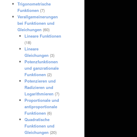
Trigonometrische
Funktionen
(7)
Verallgemeinerungen
bei Funktionen und
Gleichungen
(60)
Lineare Funktionen
(18)
Lineare
Gleichungen
(3)
Potenzfunktionen
und ganzrationale
Funktionen
(2)
Potenzieren und
Radizieren und
Logarithmieren
(7)
Proportionale und
antiproportionale
Funktionen
(6)
Quadratische
Funktionen und
Gleichungen
(20)