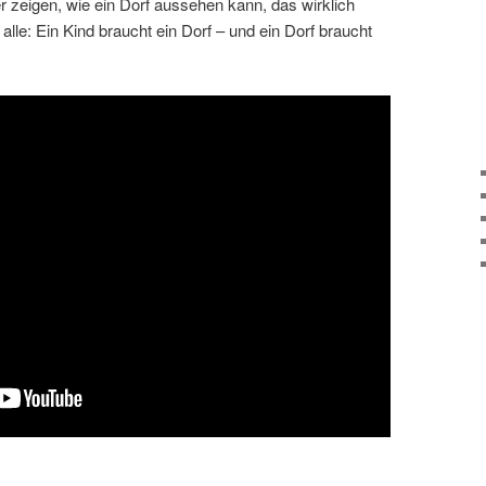
 zeigen, wie ein Dorf aussehen kann, das wirklich
alle: Ein Kind braucht ein Dorf – und ein Dorf braucht